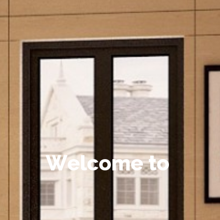
W
e
l
c
o
m
e
t
o