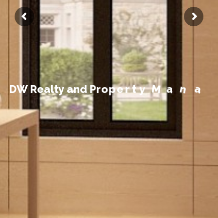
t
n
e
m
e
g
D
W
R
e
a
l
t
y
a
n
d
P
r
o
p
e
r
t
y
M
a
n
a