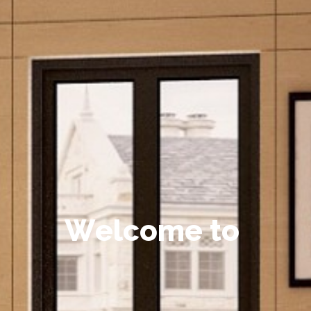
W
e
l
c
o
m
e
t
o