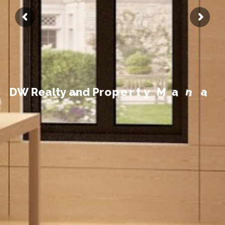
t
n
e
m
e
g
D
W
R
e
a
l
t
y
a
n
d
P
r
o
p
e
r
t
y
M
a
n
a