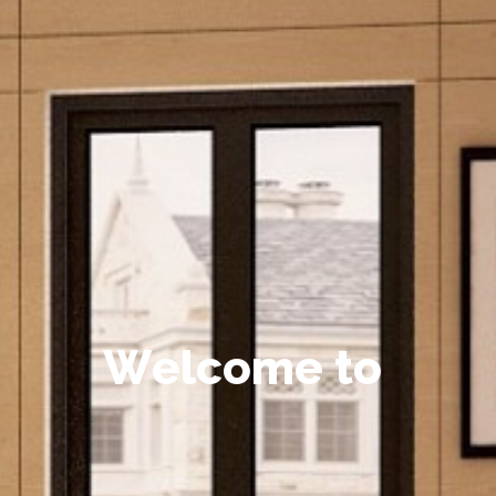
W
e
l
c
o
m
e
t
o