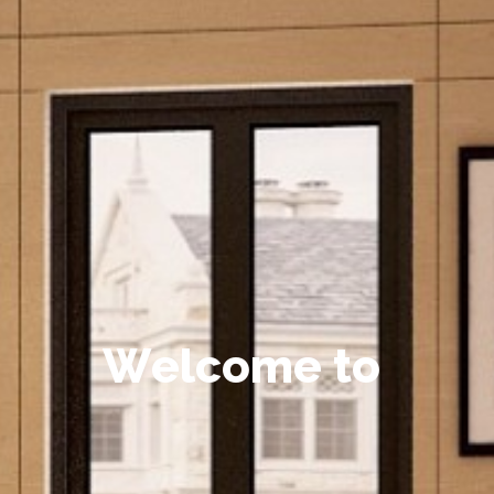
W
e
l
c
o
m
e
t
o