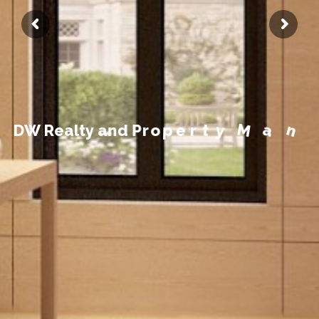
t
n
e
m
e
g
a
n
D
W
R
e
a
l
t
y
a
n
d
P
r
o
p
e
r
t
y
M
a