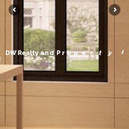
M
n
a
y
t
e
r
p
o
r
P
d
n
a
y
D
W
R
e
a
l
t