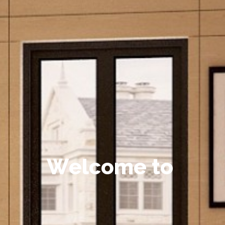
W
e
l
c
o
m
e
t
o