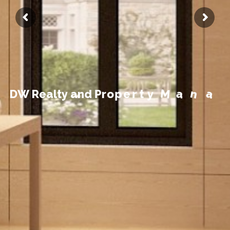
t
n
e
m
e
g
D
W
R
e
a
l
t
y
a
n
d
P
r
o
p
e
r
t
y
M
a
n
a