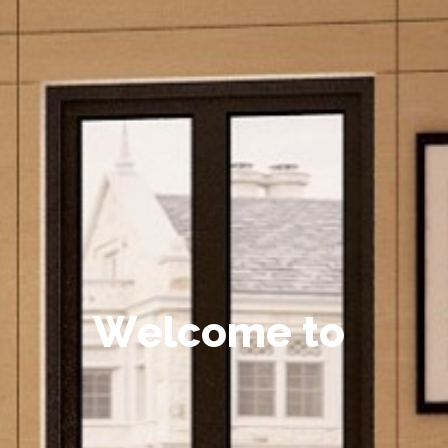
W
e
l
c
o
m
e
t
o