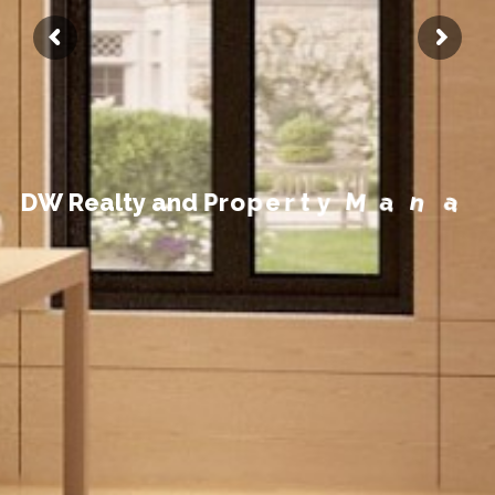
t
n
e
m
e
g
a
n
D
W
R
e
a
l
t
y
a
n
d
P
r
o
p
e
r
t
y
M
a