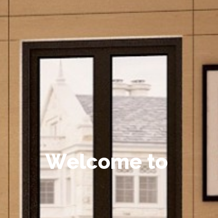
W
e
l
c
o
m
e
t
o