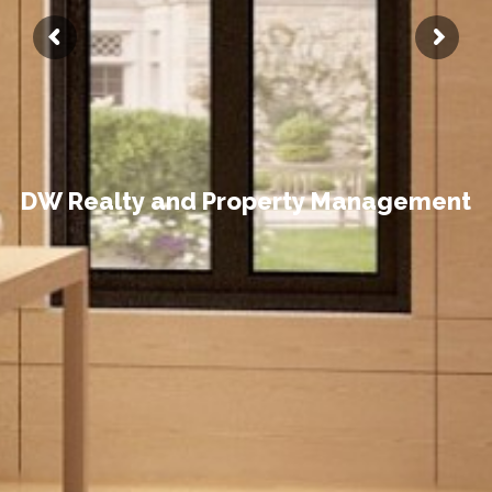
D
W
R
e
a
l
t
y
a
n
d
P
r
o
p
e
r
t
y
M
a
n
a
g
e
m
e
n
t