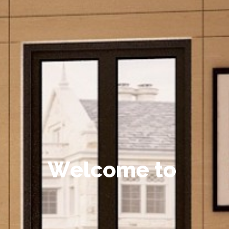
W
e
l
c
o
m
e
t
o