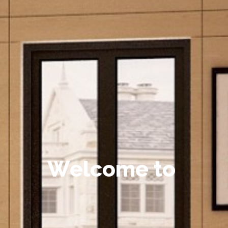
W
e
l
c
o
m
e
t
o