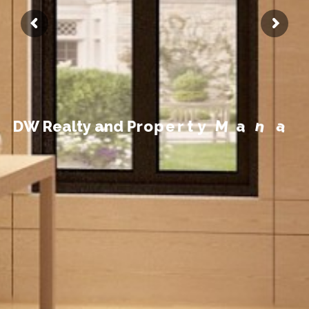
t
n
e
m
e
g
D
W
R
e
a
l
t
y
a
n
d
P
r
o
p
e
r
t
y
M
a
n
a