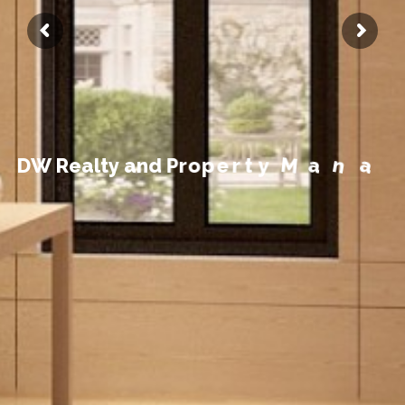
t
n
e
m
e
g
a
n
D
W
R
e
a
l
t
y
a
n
d
P
r
o
p
e
r
t
y
M
a