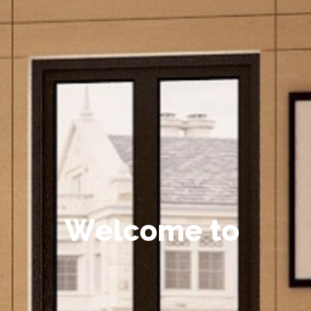
W
e
l
c
o
m
e
t
o