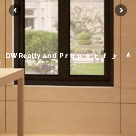
n
m
e
e
g
a
n
a
M
y
t
D
W
R
e
a
l
t
y
a
n
d
P
r
o
p
e
r