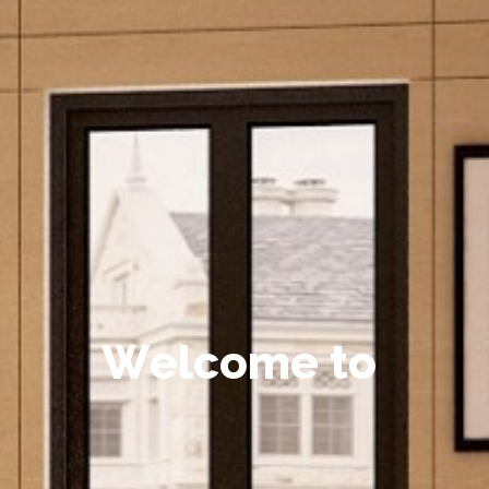
W
e
l
c
o
m
e
t
o