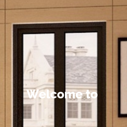
W
e
l
c
o
m
e
t
o