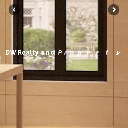
M
a
y
e
t
r
p
o
r
P
d
n
a
y
t
D
W
R
e
a
l