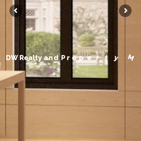
n
m
e
e
g
a
n
a
M
y
D
W
R
e
a
l
t
y
a
n
d
P
r
o
p
e
r
t