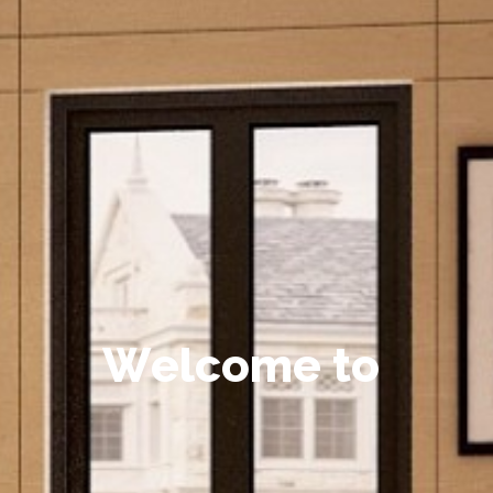
W
e
l
c
o
m
e
t
o