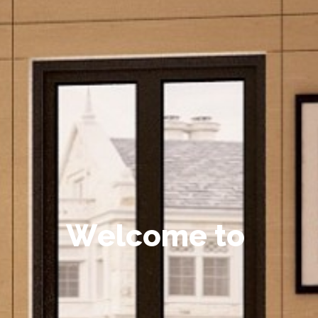
W
e
l
c
o
m
e
t
o