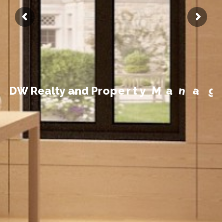
t
n
e
m
e
g
D
W
R
e
a
l
t
y
a
n
d
P
r
o
p
e
r
t
y
M
a
n
a