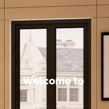
W
e
l
c
o
m
e
t
o