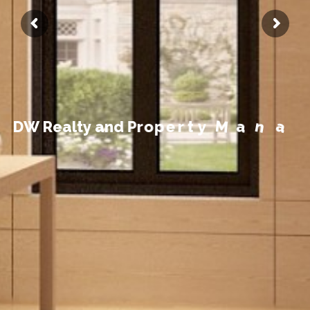
m
e
g
a
n
a
M
y
t
r
e
p
o
D
W
R
e
a
l
t
y
a
n
d
P
r