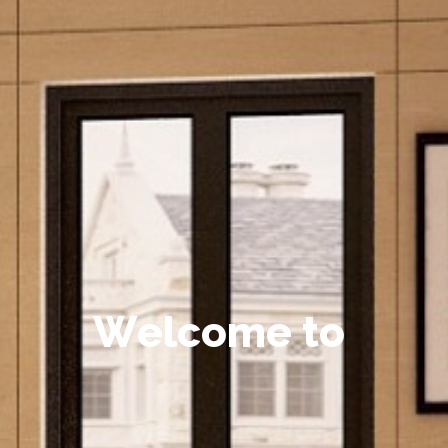
W
e
l
c
o
m
e
t
o