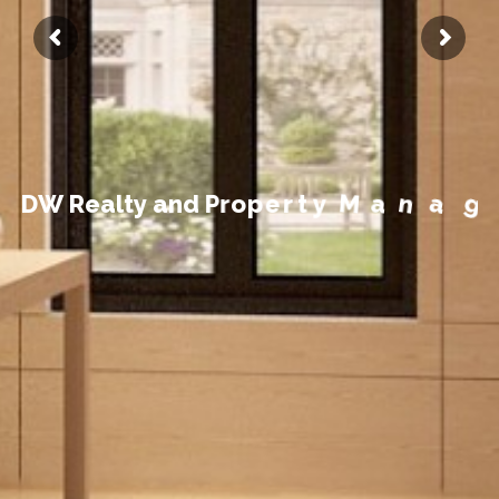
t
n
e
m
e
g
D
W
R
e
a
l
t
y
a
n
d
P
r
o
p
e
r
t
y
M
a
n
a