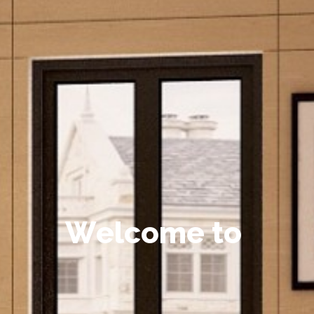
W
e
l
c
o
m
e
t
o