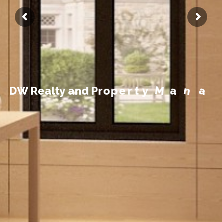
t
n
e
m
e
g
a
D
W
R
e
a
l
t
y
a
n
d
P
r
o
p
e
r
t
y
M
a
n