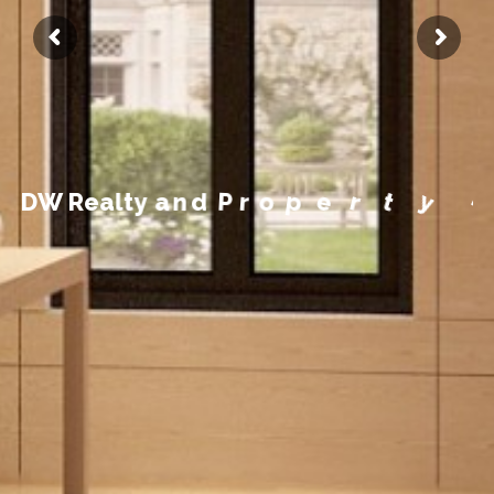
n
m
e
e
g
a
n
a
M
y
t
D
W
R
e
a
l
t
y
a
n
d
P
r
o
p
e
r