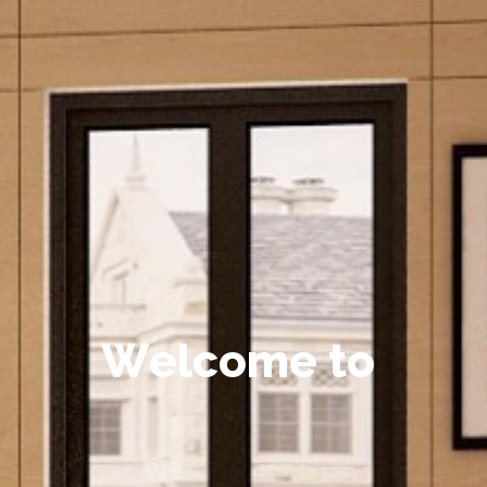
W
e
l
c
o
m
e
t
o