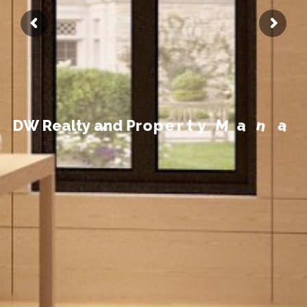
t
n
e
m
e
g
D
W
R
e
a
l
t
y
a
n
d
P
r
o
p
e
r
t
y
M
a
n
a