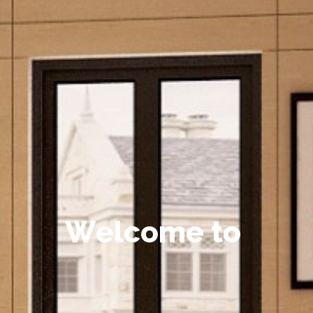
W
e
l
c
o
m
e
t
o