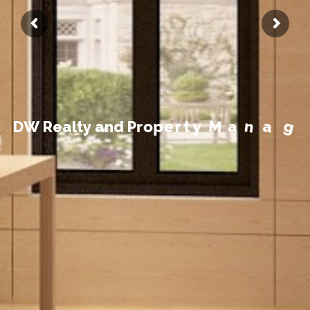
t
n
e
m
e
D
W
R
e
a
l
t
y
a
n
d
P
r
o
p
e
r
t
y
M
a
n
a
g