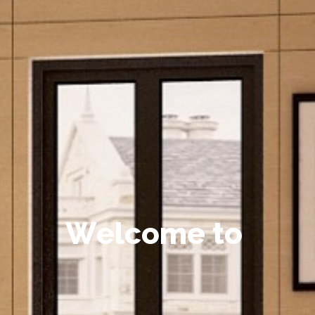
W
e
l
c
o
m
e
t
o