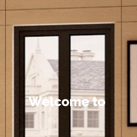
W
e
l
c
o
m
e
t
o