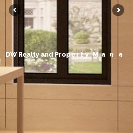
t
n
e
m
e
g
D
W
R
e
a
l
t
y
a
n
d
P
r
o
p
e
r
t
y
M
a
n
a