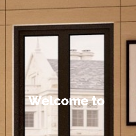
W
e
l
c
o
m
e
t
o