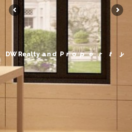
M
a
n
y
t
e
r
p
o
r
P
d
n
a
y
D
W
R
e
a
l
t