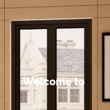
W
e
l
c
o
m
e
t
o