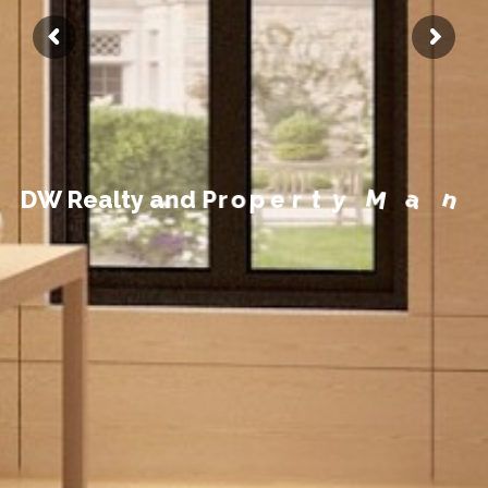
g
a
n
a
M
y
t
r
e
p
o
r
P
d
D
W
R
e
a
l
t
y
a
n