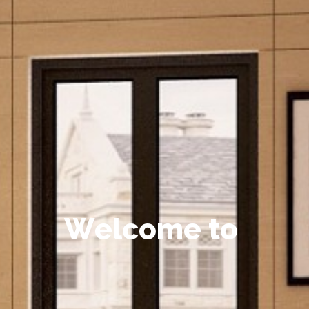
W
e
l
c
o
m
e
t
o