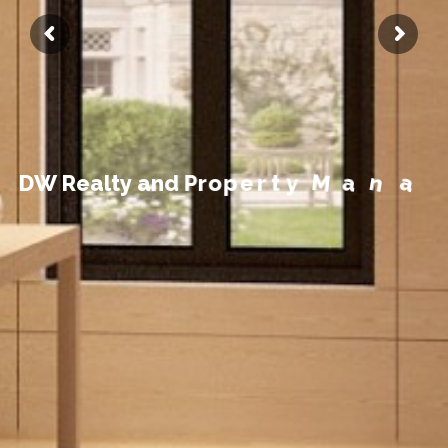
t
n
e
m
e
g
D
W
R
e
a
l
t
y
a
n
d
P
r
o
p
e
r
t
y
M
a
n
a