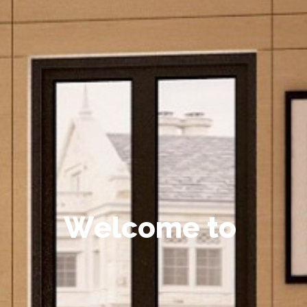
W
e
l
c
o
m
e
t
o