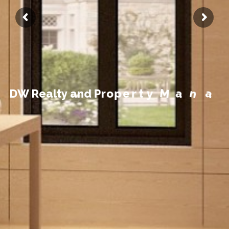
m
e
e
g
a
n
a
M
y
t
r
D
W
R
e
a
l
t
y
a
n
d
P
r
o
p
e