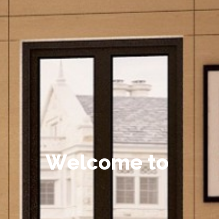
W
e
l
c
o
m
e
t
o