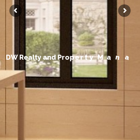
t
n
e
m
e
g
a
D
W
R
e
a
l
t
y
a
n
d
P
r
o
p
e
r
t
y
M
a
n