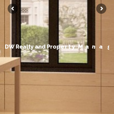
t
n
e
m
e
g
a
D
W
R
e
a
l
t
y
a
n
d
P
r
o
p
e
r
t
y
M
a
n