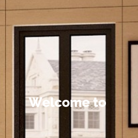
W
e
l
c
o
m
e
t
o