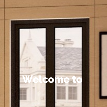
W
e
l
c
o
m
e
t
o