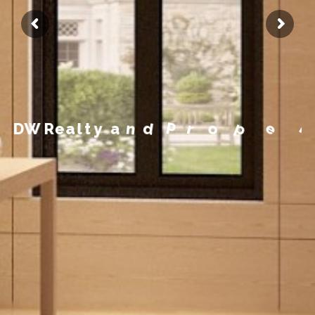
M
y
e
p
o
r
t
P
r
d
n
a
y
t
l
a
e
D
W
R