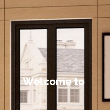
W
e
l
c
o
m
e
t
o