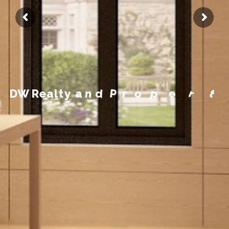
M
a
y
e
t
r
p
o
r
P
d
n
a
y
t
l
D
W
R
e
a