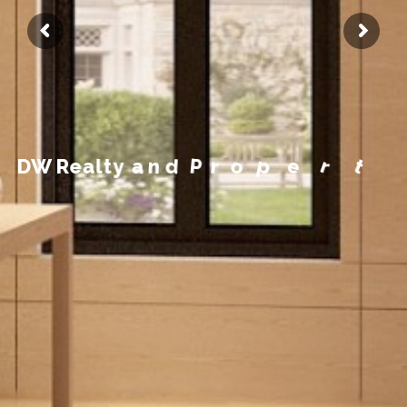
M
a
y
e
t
r
p
o
r
P
d
n
a
y
t
l
D
W
R
e
a