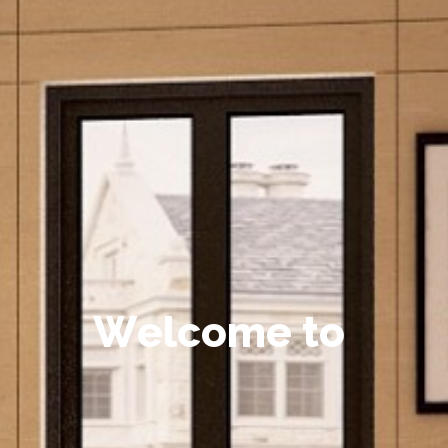
W
e
l
c
o
m
e
t
o