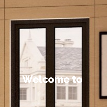
W
e
l
c
o
m
e
t
o