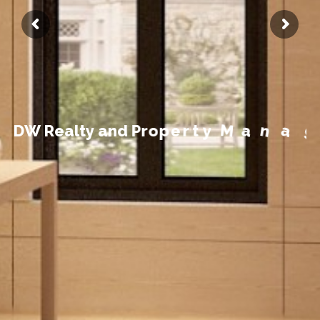
t
n
e
m
e
g
D
W
R
e
a
l
t
y
a
n
d
P
r
o
p
e
r
t
y
M
a
n
a