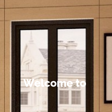
W
e
l
c
o
m
e
t
o