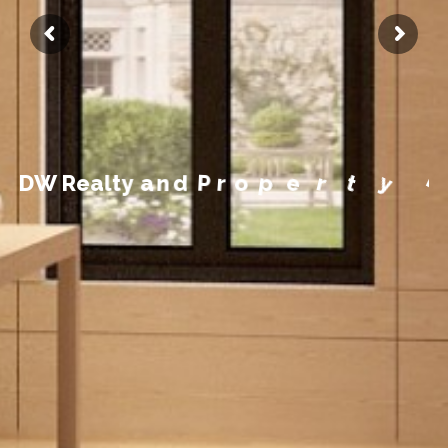
M
a
n
y
t
e
r
p
o
r
P
d
n
a
y
D
W
R
e
a
l
t