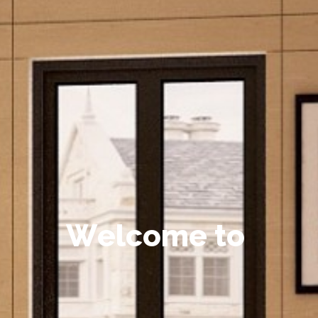
W
e
l
c
o
m
e
t
o