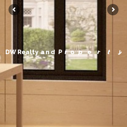
m
e
e
g
a
n
a
M
y
t
r
D
W
R
e
a
l
t
y
a
n
d
P
r
o
p
e