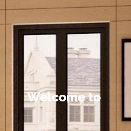
W
e
l
c
o
m
e
t
o