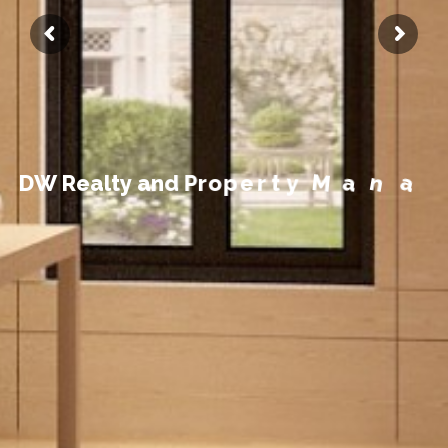
t
n
e
m
e
g
D
W
R
e
a
l
t
y
a
n
d
P
r
o
p
e
r
t
y
M
a
n
a