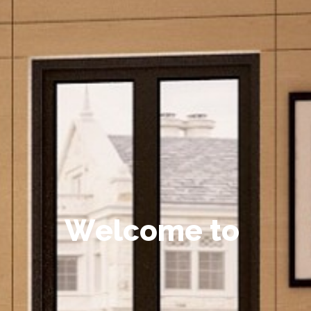
W
e
l
c
o
m
e
t
o