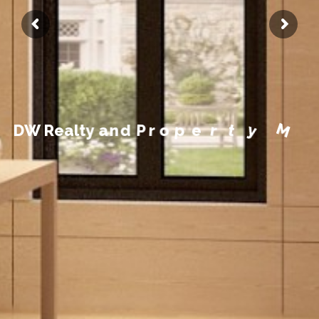
n
m
e
e
g
a
n
a
M
y
D
W
R
e
a
l
t
y
a
n
d
P
r
o
p
e
r
t