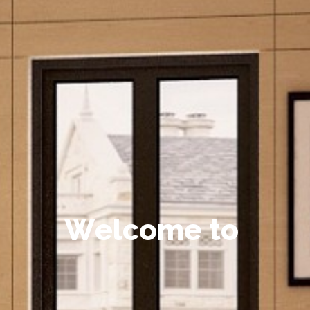
W
e
l
c
o
m
e
t
o