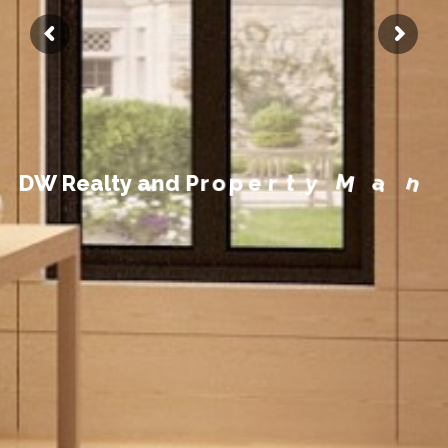
t
n
e
m
e
g
a
n
D
W
R
e
a
l
t
y
a
n
d
P
r
o
p
e
r
t
y
M
a