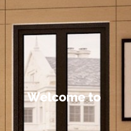
W
e
l
c
o
m
e
t
o