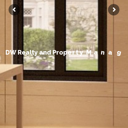
t
n
e
m
e
D
W
R
e
a
l
t
y
a
n
d
P
r
o
p
e
r
t
y
M
a
n
a
g