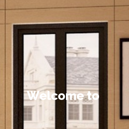
W
e
l
c
o
m
e
t
o