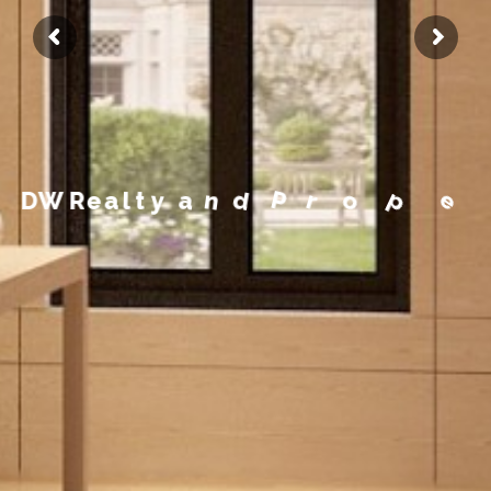
e
y
p
o
r
t
P
r
d
n
a
y
t
l
a
e
D
W
R