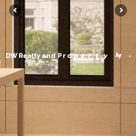
n
e
m
e
g
a
n
a
M
y
D
W
R
e
a
l
t
y
a
n
d
P
r
o
p
e
r
t