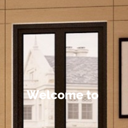
W
e
l
c
o
m
e
t
o