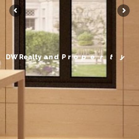
m
e
e
g
a
n
a
M
y
t
r
D
W
R
e
a
l
t
y
a
n
d
P
r
o
p
e