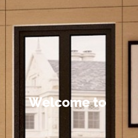
W
e
l
c
o
m
e
t
o