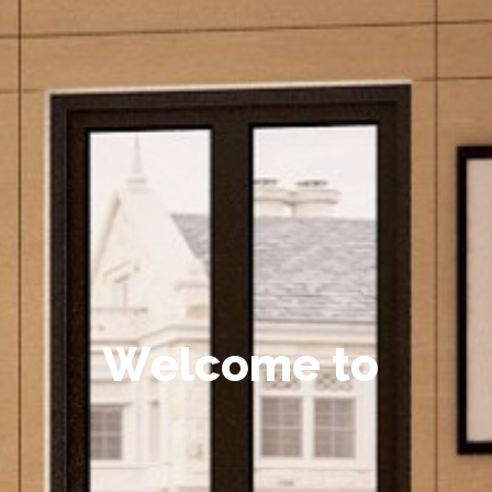
W
e
l
c
o
m
e
t
o