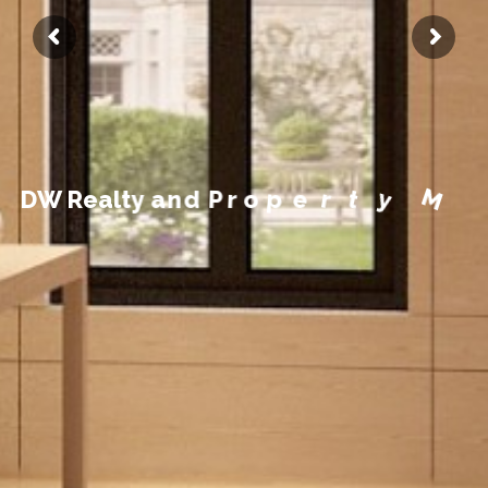
a
M
n
a
y
t
e
r
p
o
r
P
d
n
a
D
W
R
e
a
l
t
y