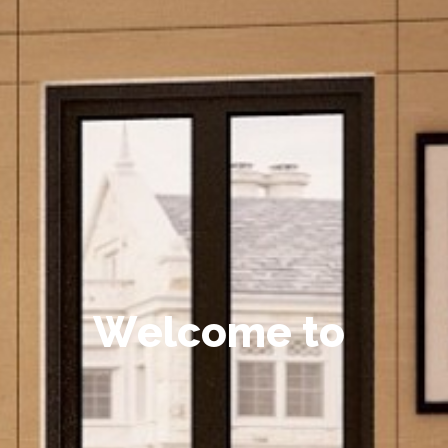
W
e
l
c
o
m
e
t
o