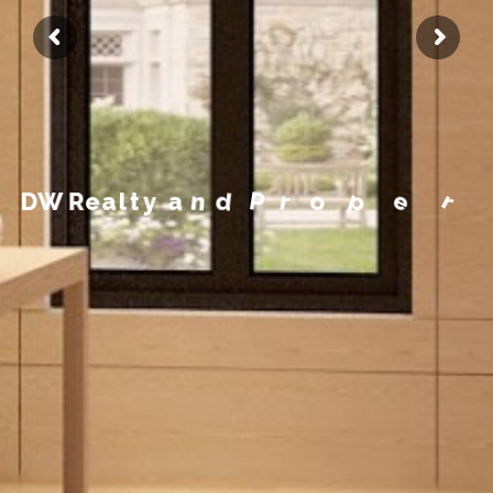
m
e
g
a
n
a
M
y
t
r
e
p
D
W
R
e
a
l
t
y
a
n
d
P
r
o