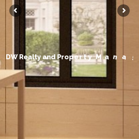
t
n
e
m
e
g
D
W
R
e
a
l
t
y
a
n
d
P
r
o
p
e
r
t
y
M
a
n
a