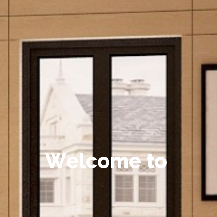
W
e
l
c
o
m
e
t
o