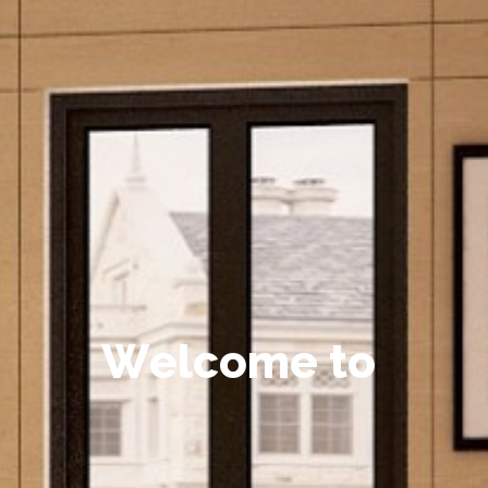
W
e
l
c
o
m
e
t
o