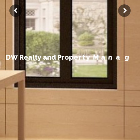
t
n
e
m
D
W
R
e
a
l
t
y
a
n
d
P
r
o
p
e
r
t
y
M
a
n
a
g
e