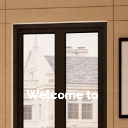
W
e
l
c
o
m
e
t
o