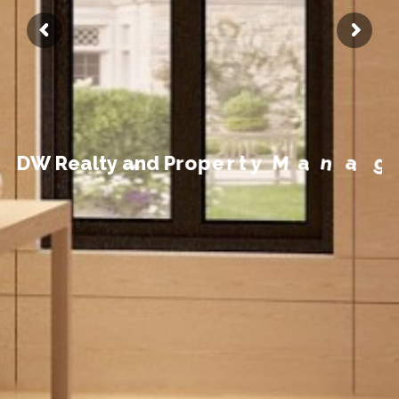
t
n
e
m
e
g
D
W
R
e
a
l
t
y
a
n
d
P
r
o
p
e
r
t
y
M
a
n
a