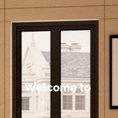
W
e
l
c
o
m
e
t
o