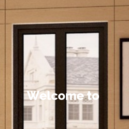
W
e
l
c
o
m
e
t
o