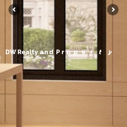
M
n
a
y
t
e
r
p
o
r
P
d
n
a
y
D
W
R
e
a
l
t