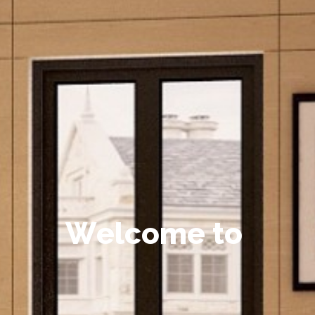
W
e
l
c
o
m
e
t
o