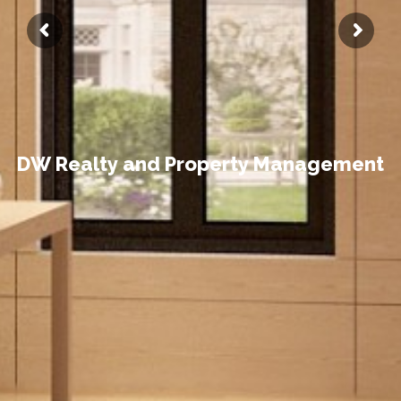
D
W
R
e
a
l
t
y
a
n
d
P
r
o
p
e
r
t
y
M
a
n
a
g
e
m
e
n
t