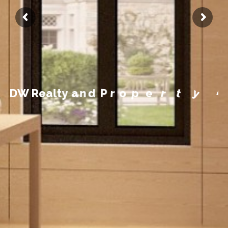
n
m
e
e
g
a
n
a
M
y
D
W
R
e
a
l
t
y
a
n
d
P
r
o
p
e
r
t