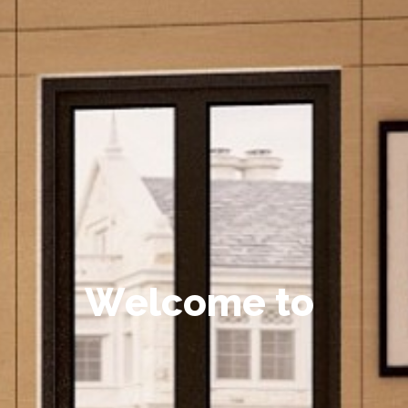
W
e
l
c
o
m
e
t
o