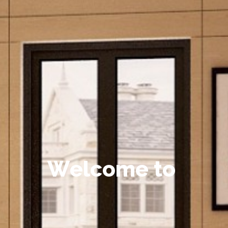
W
e
l
c
o
m
e
t
o