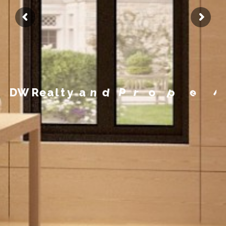
m
e
g
a
n
a
M
y
t
r
e
p
o
D
W
R
e
a
l
t
y
a
n
d
P
r